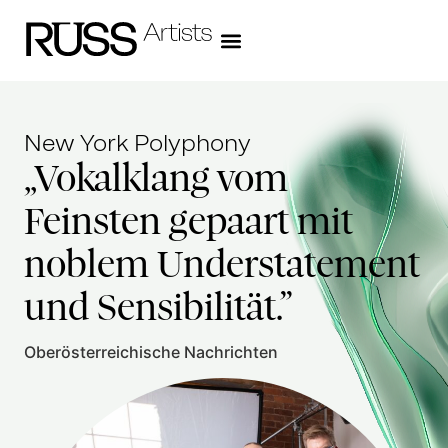
New York Polyphony
„Vokalklang
vom
Feinsten
ge
paart
mit
noblem
Understatement
und
Sensibilität.”
Oberösterreichische Nachrichten