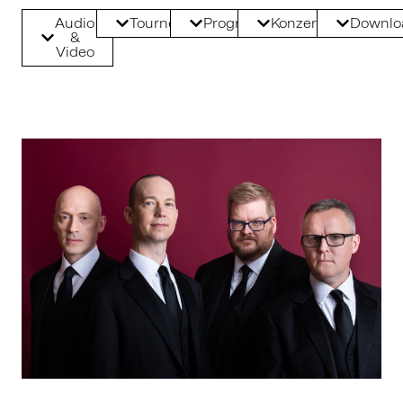
Audio
Tourneedaten
Programme
Konzerttermine
Downlo
&
Video