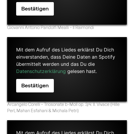
Giovanni Antonio Pandolfi Mealli – Il Raimondi
Mit dem Aufruf des Liedes erklärst Du Dich
einverstanden, dass Deine Daten an Spotify
übermittelt werden und das Du die
Datenschutzerklärung
gelesen hast.
Arcangelo Corelli – Triosonate b-Moll op. 3/4: II. Vivace (Hille
Perl, Mahan Esfahani & Michala Petri)
Mit dem Aufruf des Liedes erklärst Du Dich