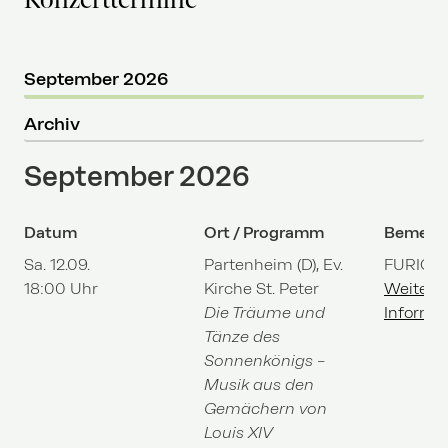
September 2026
Archiv
September 2026
Datum
Ort / Programm
Bemerk
Sa. 12.09.
Partenheim (D), Ev.
FURIOS
18:00 Uhr
Kirche St. Peter
Weitere
Die Träume und
Informa
Tänze des
Sonnenkönigs –
Musik aus den
Gemächern von
Louis XIV