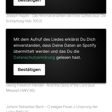
Joseph Haydn – Die Himmel erzählen die Ehre Gottes (aus: Die
Schöpfung Hob. XXI:2)
Mit dem Aufruf des Liedes erklärst Du Dich
einverstanden, dass Deine Daten an Spotify
übermittelt werden und das Du die
Datenschutzerklärung
gelesen hast.
Georg Friedrich Händel – And the Glory of the Lord (aus:
Messiah HWV 56)
Johann Sebastian Bach – O ewiges Feuer, o Ursprung der